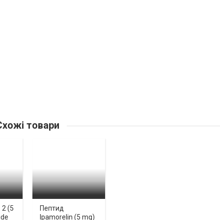
хожі товари
2 (5
Пептид
ide
Ipamorelin (5 mg)