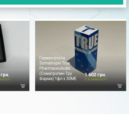
Гормон роста
Somatropin True
Pharmaceuticals
(Соматропин Тру
 грн.
1 602 грн.
Фарма) 1фл х 30МЕ
вності
Є в наявності