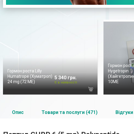
Гормон рост
Гормон роста Lilly
Hygetropin
Humatrope (Хуматроп)
(Хайгетропин
5 340 грн.
24 mg (72 МЕ)
10ME
Є в наявності
Опис
Товари та послуги (471)
Відгуки