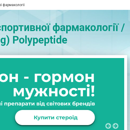
ої фармакології
портивної фармакології /
g) Polypeptide