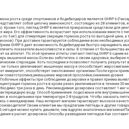
мона роста среди спортсменов и бодибилдеров является GHRP 6 (Гекса
представляет собой цепочку аминокислот, состоящую из 28 элементов, 
). Кроме того, пептид GHRP 6 является прекрасным средством для увел
я жира. Его эффективность возрастает при использовании вместе с п
 по 5 мг) для стимуляции секреции гормона роста по выгодной цене, а 
лаконов). При доставке гарантируется соблюдение всех необходимых ус
Прием GHRP 6 дает возможность бодибилдерам быстро наращивать мы
еличить показатели выносливости и силы. В отличие от большинства ан
ет на аппетит. По этой причине атлеты считают пептид GHRP 6 одним и
терь мышечной массы.Если вы заботитесь о своем здоровье, выбирая 
лическим стероидам. Хоть последние и позволяют получить результат 
т не только увеличивает мышечную массу и способствует жиросжиганию
ает иммунитет, способствует омоложению организма.После курса прие
ии соматотропина;уменьшение жировой прослойки;снижение уровня
й.Побочные эффекты при соблюдении дозировки и правил приема выявл
центрация гормона роста в крови резко увеличивается в течение 30 ми
бходимо три раза в день. Рекомендуемая дозировка составляет 1 мкг на
актерицидную воду. Способ применения: подкожные или внутримышечн
имо в холодильнике при температуре 2-8 градусов. Чтобы заказать пепт
есь с менеджерами. Наш интернет-магазин гарантирует высокое качест
производителя! Своим клиентам мы предлагаем пептиды и другие товар
6 сегодня можно купить дешевле, чем вдругих аналогичных магазинах!Т
дения и расчет дозировок.Способы разведения пептидов.Как состави