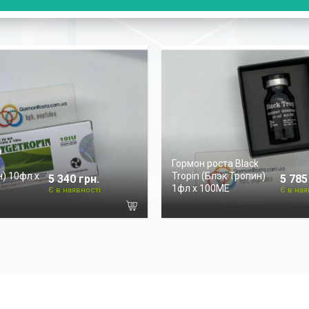
а
Гормон роста Black
) 10фл х
Tropin (Блэк Тропин)
5 340 грн.
5 785
1фл х 100ME
Є в наявності
Є в ная