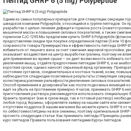
Пептид GHRP 6 (5 mg) Polypeptide
Одним из самых популярных препаратов для стимуляции секреции гор
шведской компании Polypeptide, относящийся к группе пептидов. Он 
разработан с целью лечения дефицита гормона роста (соматотропина
мышечной массы и повышения силовых показателей, а также сжигани
гормоном CJC-1295.Мы предлагаем купить GHRP 6 Polypeptide (флаконы
предоставляем скидки при покупке определенной партии (5 или 10 ф
сохранности товара.Преимущества и эффективность пептида GHRP 6
избавиться от лишнего веса за счет сжигания жировой прослойки, ув
оказывает воздействия на центр выработки грелина, поэтому не влия
для применения во время сушки – он дает возможность избежать по
увеличения мышц, отдайте предпочтение пептидам GHRP 6, а не анабо
короткие сроки, однако наносят серьезный вред организму. Препара
состояние суставов, соединительных и костных тканей, кожи, повыш
наблюдаются следующие позитивные результаты:стимуляция секрец
холестерина;усиление рельефности;увеличение силовых показателе
Способ применения и дозировкаТак как после подкожных инъекций кон
идет на убыль на протяжении примерно 4 часов, принимать GHRP 6 нео
приготовления раствора рекомендуется использовать специальную б
Хранить препарат (как в сухом виде, так и готовый раствор) необход
любой город Украины, оформляйте заявку на нашем сайте или свяжит
отсутствие подделок.В нашем магазине Вы можете купить GHRP 6 от 
по себестоимости!Цены на все снижены, поэтому оригинальный GHRP 
прочесть следующие статьи :Как принимать пептиды?Принципы разве
курс пептидов.Правила пользования пептидами.Курсы пептидов.