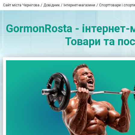
Сайт міста Чернігова
Довідник
Інтернет-магазини
Спорттовари і спорт
GormonRosta - інтернет-
Товари та пос