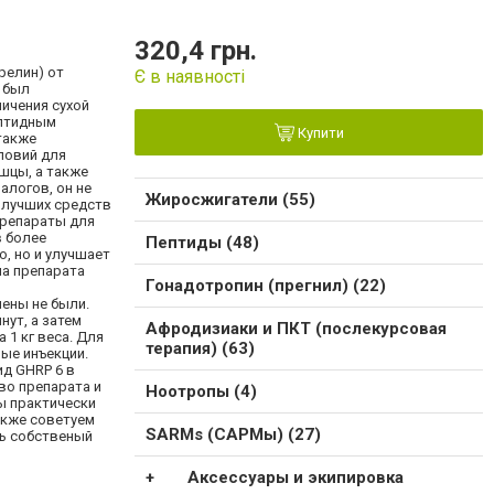
320,4 грн.
релин) от
Є в наявності
и был
ичения сухой
ептидным
Купити
также
ловий для
шцы, а также
алогов, он не
Жиросжигатели (55)
з лучших средств
препараты для
в более
Пептиды (48)
, но и улучшает
ма препарата
Гонадотропин (прегнил) (22)
ены не были.
нут, а затем
Афродизиаки и ПКТ (послекурсовая
 1 кг веса. Для
терапия) (63)
ые инъекции.
ид GHRP 6 в
во препарата и
Ноотропы (4)
ы практически
акже советуем
SARMs (САРМы) (27)
ть собственый
Аксессуары и экипировка