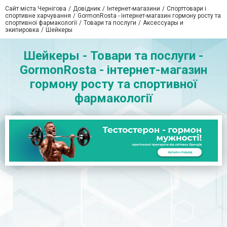
Сайт міста Чернігова
Довідник
Інтернет-магазини
Спорттовари і
спортивне харчування
GormonRosta - інтернет-магазин гормону росту та
спортивної фармакології
Товари та послуги
Аксессуары и
экипировка
Шейкеры
Шейкеры - Товари та послуги -
GormonRosta - інтернет-магазин
гормону росту та спортивної
фармакології