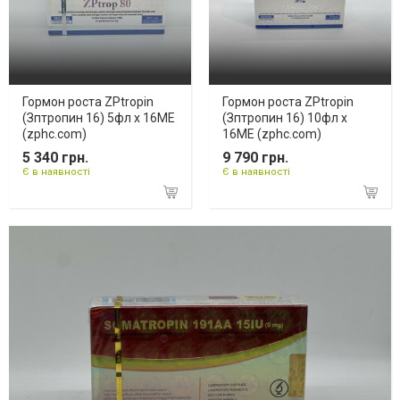
Гормон роста ZPtropin
Гормон роста ZPtropin
(Зптропин 16) 5фл х 16ME
(Зптропин 16) 10фл х
(zphc.com)
16ME (zphc.com)
5 340 грн.
9 790 грн.
Є в наявності
Є в наявності