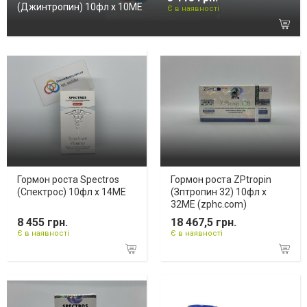
(Джинтропин) 10фл х 10ME
Є в наявності
Гормон роста Spectros
Гормон роста ZPtropin
(Спектрос) 10фл х 14МЕ
(Зптропин 32) 10фл х
32ME (zphc.com)
8 455 грн.
18 467,5 грн.
Є в наявності
Є в наявності