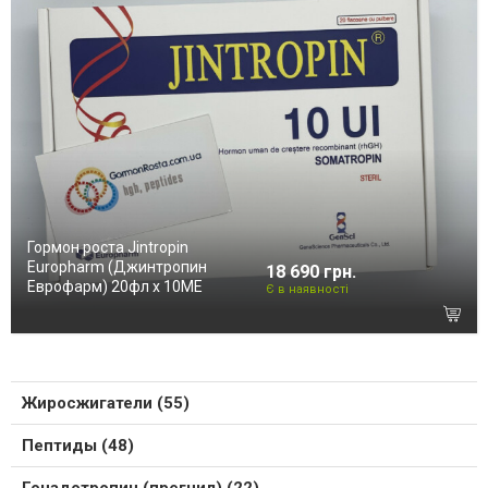
Гормон роста Jintropin
Europharm (Джинтропин
18 690 грн.
Еврофарм) 20фл х 10ME
Є в наявності
Жиросжигатели (55)
Пептиды (48)
Гонадотропин (прегнил) (22)