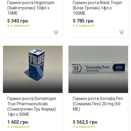
Гормон роста Hygetropin
Гормон роста Black Tropin
(Хайгетропин) 10фл х
(Блэк Тропин) 1фл х
10ME
100ME
5 340 грн.
5 785 грн.
Є в наявності
Є в наявності
Гормон роста Somatropin
Гормон роста Somaliq Pen
True Pharmaceuticals
(Сомалик Пен) 20 mg (60
(Соматропин Тру Фарма)
МЕ)
1фл х 30МЕ
1 602 грн.
5 562,5 грн.
Є в наявності
Є в наявності