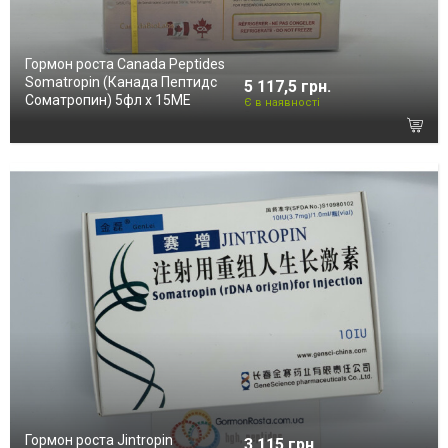
Гормон роста Canada Peptides
Somatropin (Канада Пептидс
5 117,5 грн.
Соматропин) 5фл х 15ME
Є в наявності
Гормон роста Jintropin
3 115 грн.