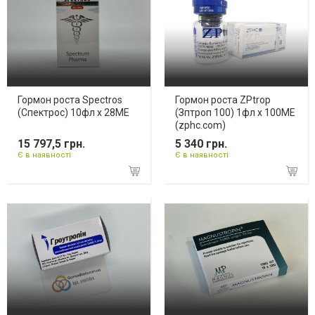
Гормон роста Spectros
Гормон роста ZPtrop
(Спектрос) 10фл х 28МЕ
(Зптроп 100) 1фл х 100ME
(zphc.com)
15 797,5 грн.
5 340 грн.
Є в наявності
Є в наявності