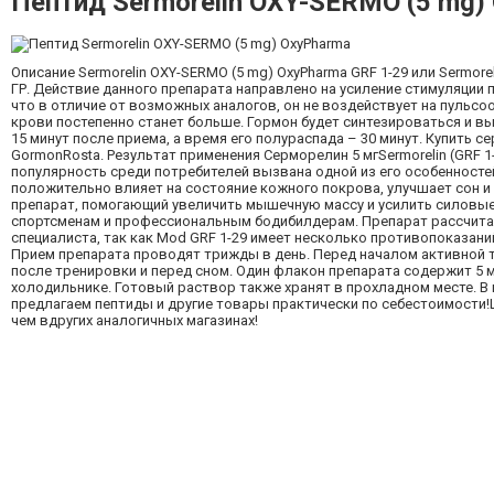
Пептид Sermorelin OXY-SERMO (5 mg)
Описание Sermorelin OXY-SERMO (5 mg) OxyPharma GRF 1-29 или Sermo
ГР. Действие данного препарата направлено на усиление стимуляции 
что в отличие от возможных аналогов, он не воздействует на пульсоо
крови постепенно станет больше. Гормон будет синтезироваться и 
15 минут после приема, а время его полураспада – 30 минут. Купить 
GormonRosta. Результат применения Серморелин 5 мгSermorelin (GRF 
популярность среди потребителей вызвана одной из его особенносте
положительно влияет на состояние кожного покрова, улучшает сон и ув
препарат, помогающий увеличить мышечную массу и усилить силовые 
спортсменам и профессиональным бодибилдерам. Препарат рассчитан 
специалиста, так как Mod GRF 1-29 имеет несколько противопоказаний
Прием препарата проводят трижды в день. Перед началом активной тр
после тренировки и перед сном. Один флакон препарата содержит 5 м
холодильнике. Готовый раствор также хранят в прохладном месте. В 
предлагаем пептиды и другие товары практически по себестоимости!Ц
чем вдругих аналогичных магазинах!