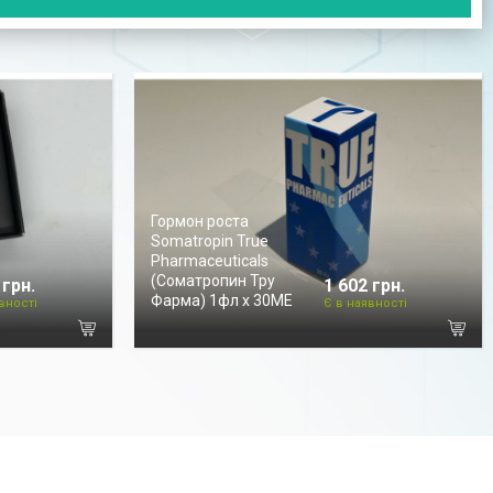
Гормон роста
Somatropin True
Pharmaceuticals
(Соматропин Тру
 грн.
1 602 грн.
Фарма) 1фл х 30МЕ
вності
Є в наявності