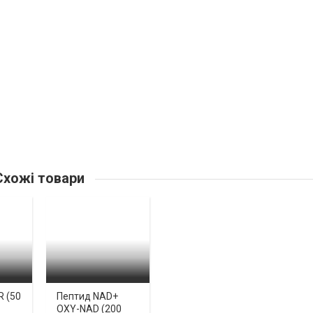
хожі товари
R (50
Пептид NAD+
OXY-NAD (200