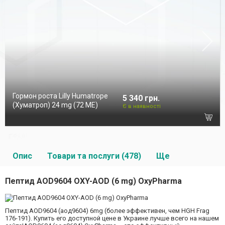
Гормон роста Lilly Humatrope
5 340 грн.
(Хуматроп) 24 mg (72 МЕ)
Є в наявності
Опис
Товари та послуги (478)
Ще
Пептид AOD9604 OXY-AOD (6 mg) OxyPharma
Пептид AOD9604 (аод9604) 6mg (более эффективен, чем HGH Frag
176-191). Купить его доступной цене в Украине лучше всего на нашем