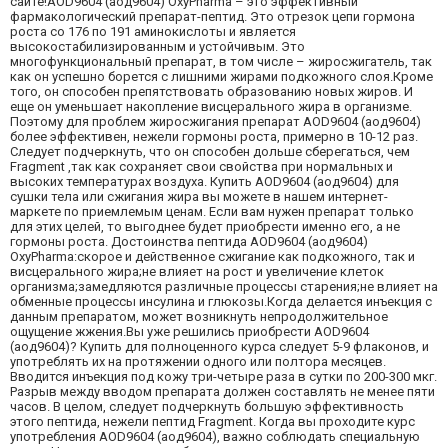
сайте!AOD9604 (аод9604) OxyPharma – это эффективный
фармакологический препарат-пептид. Это отрезок цепи гормона
роста со 176 по 191 аминокислоты и является
высокостабилизированным и устойчивым. Это
многофункциональный препарат, в том числе – жиросжигатель, так
как он успешно борется с лишними жирами подкожного слоя.Кроме
того, он способен препятствовать образованию новых жиров. И
еще он уменьшает накопление висцерального жира в организме.
Поэтому для проблем жиросжигания препарат AOD9604 (аод9604)
более эффективен, нежели гормоны роста, примерно в 10-12 раз.
Следует подчеркнуть, что он способен дольше сберегаться, чем
Fragment ,так как сохраняет свои свойства при нормальных и
высоких температурах воздуха. Купить AOD9604 (аод9604) для
сушки тела или сжигания жира вы можете в нашем интернет-
маркете по приемлемым ценам. Если вам нужен препарат только
для этих целей, то выгоднее будет приобрести именно его, а не
гормоны роста. Достоинства пептида AOD9604 (аод9604)
OxyPharma:скорое и действенное сжигание как подкожного, так и
висцерального жира;не влияет на рост и увеличение клеток
организма;замедляются различные процессы старения;не влияет на
обменные процессы инсулина и глюкозы.Когда делается инъекция с
данным препаратом, может возникнуть непродолжительное
ощущение жжения.Вы уже решились приобрести AOD9604
(аод9604)? Купить для полноценного курса следует 5-9 флаконов, и
употреблять их на протяжении одного или полтора месяцев.
Вводится инъекция под кожу три-четыре раза в сутки по 200-300 мкг.
Разрыв между вводом препарата должен составлять не менее пяти
часов. В целом, следует подчеркнуть большую эффективность
этого пептида, нежели пептид Fragment. Когда вы проходите курс
употребления AOD9604 (аод9604), важно соблюдать специальную