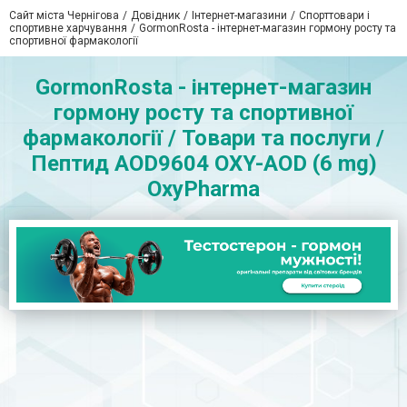
Сайт міста Чернігова
Довідник
Інтернет-магазини
Спорттовари і
спортивне харчування
GormonRosta - інтернет-магазин гормону росту та
спортивної фармакології
GormonRosta - інтернет-магазин
гормону росту та спортивної
фармакології / Товари та послуги /
Пептид AOD9604 OXY-AOD (6 mg)
OxyPharma