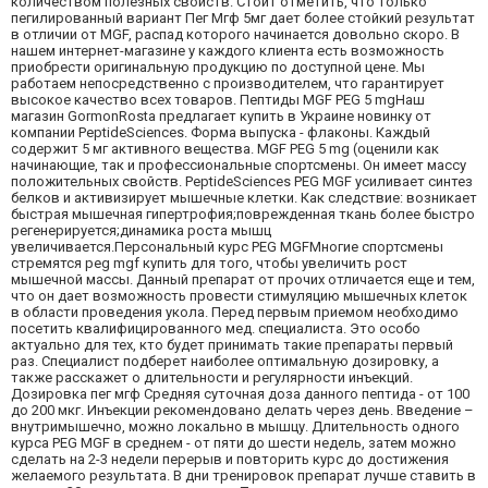
количеством полезных свойств. Стоит отметить, что только
пегилированный вариант Пег Мгф 5мг дает более стойкий результат
в отличии от MGF, распад которого начинается довольно скоро. В
нашем интернет-магазине у каждого клиента есть возможность
приобрести оригинальную продукцию по доступной цене. Мы
работаем непосредственно с производителем, что гарантирует
высокое качество всех товаров. Пептиды MGF PEG 5 mgНаш
магазин GormonRosta предлагает купить в Украине новинку от
компании PeptideSciences. Форма выпуска - флаконы. Каждый
содержит 5 мг активного вещества. MGF PEG 5 mg (оценили как
начинающие, так и профессиональные спортсмены. Он имеет массу
положительных свойств. PeptideSciences PEG MGF усиливает синтез
белков и активизирует мышечные клетки. Как следствие: возникает
быстрая мышечная гипертрофия;поврежденная ткань более быстро
регенерируется;динамика роста мышц
увеличивается.Персональный курс PEG MGFМногие спортсмены
стремятся peg mgf купить для того, чтобы увеличить рост
мышечной массы. Данный препарат от прочих отличается еще и тем,
что он дает возможность провести стимуляцию мышечных клеток
в области проведения укола. Перед первым приемом необходимо
посетить квалифицированного мед. специалиста. Это особо
актуально для тех, кто будет принимать такие препараты первый
раз. Специалист подберет наиболее оптимальную дозировку, а
также расскажет о длительности и регулярности инъекций.
Дозировка пег мгф Средняя суточная доза данного пептида - от 100
до 200 мкг. Инъекции рекомендовано делать через день. Введение –
внутримышечно, можно локально в мышцу. Длительность одного
курса PEG MGF в среднем - от пяти до шести недель, затем можно
сделать на 2-3 недели перерыв и повторить курс до достижения
желаемого результата. В дни тренировок препарат лучше ставить в