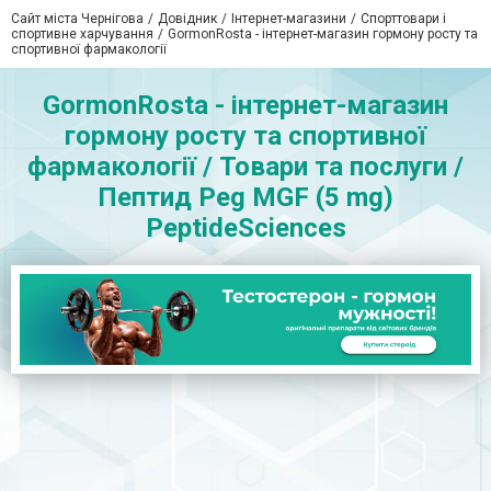
Сайт міста Чернігова
Довідник
Інтернет-магазини
Спорттовари і
спортивне харчування
GormonRosta - інтернет-магазин гормону росту та
спортивної фармакології
GormonRosta - інтернет-магазин
гормону росту та спортивної
фармакології / Товари та послуги /
Пептид Peg MGF (5 mg)
PeptideSciences