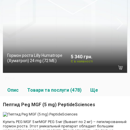
Гормон роста Lilly Humatrope
5 340 грн.
(Хуматроп) 24 mg (72 МЕ)
Є в наявності
Опис
Товари та послуги (478)
Ще
Пептид Peg MGF (5 mg) PeptideSciences
Купить PEG MGF 5 мгMGF PEG 5 мг (бывает по 2 мг) – пегилированный
гормон роста. Этот уникальный препарат обладает большим