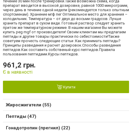
течение 30 мин после тренировки.Также возможна схема, когда
препарат вводится в высокой дозировке, равной 1000 микрограмм,
через день в течение одной недели (рекомендуется только опытным
спортсменам). Хранение мгф пег Оптимальное место для хранения –
холодильник. Температура – от двух до восьми градусов. Лучше
хранить препарат в сухом виде. Готовый раствор следует хранить
притом же температурном режиме. В нашем магазине Вы можете
купить peg mgf от производителя! Своим клиентам мы предлагаем
пептиды и другие товары практически по себестоимости!Также
советуем прочесть следующие статьи :Как принимать пептиды?
Принципы разведения и расчет дозировок.Способы разведения
пептидов.Как составить собственый курс пептидов.Правила
пользования пептидами.Курсы пептидов.
961,2 грн.
Є в наявності
Купити
Жиросжигатели (55)
Пептиды (47)
Гонадотропин (прегнил) (22)