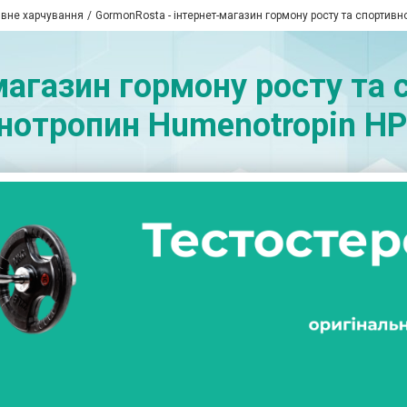
ивне харчування
GormonRosta - інтернет-магазин гормону росту та спортивн
магазин гормону росту та с
нотропин Humenotropin HP