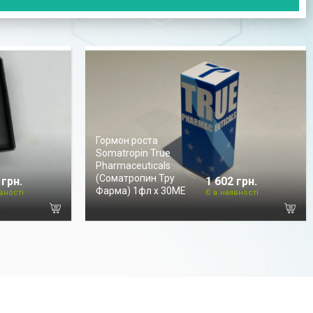
Гормон роста
Somatropin True
Pharmaceuticals
(Соматропин Тру
 грн.
1 602 грн.
Фарма) 1фл х 30МЕ
вності
Є в наявності