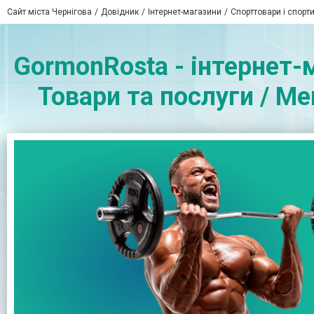
Сайт міста Чернігова
Довідник
Інтернет-магазини
Спорттовари і спорт
GormonRosta - інтернет-
Товари та послуги / Ме