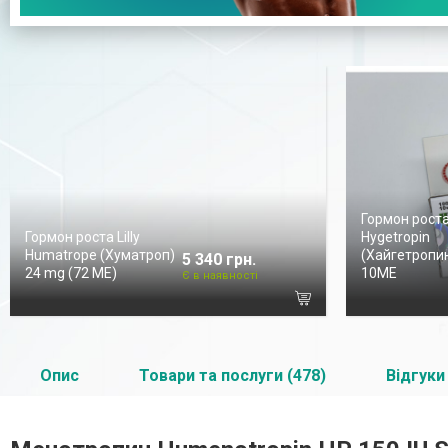
Гормон рост
Гормон роста Lilly
Hygetropin
Humatrope (Хуматроп)
(Хайгетропин
5 340 грн.
24 mg (72 МЕ)
10ME
Є в наявності
Опис
Товари та послуги (478)
Відгуки