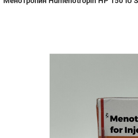
Менотропин Humenotropin HP 150 IU S