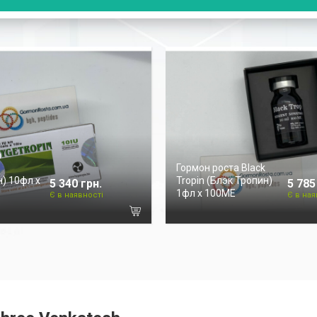
а
Гормон роста Black
) 10фл х
Tropin (Блэк Тропин)
5 340 грн.
5 785
1фл х 100ME
Є в наявності
Є в ная