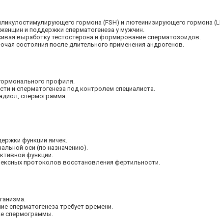
лликулостимулирующего гормона (FSH) и лютеинизирующего гормона (L
 женщин и поддержки сперматогенеза у мужчин.
рживая выработку тестостерона и формирование сперматозоидов.
ючая состояния после длительного применения андрогенов.
 гормонального профиля.
сти и сперматогенеза под контролем специалиста.
радиол, спермограмма.
держки функции яичек.
альной оси (по назначению).
ктивной функции.
плексных протоколов восстановления фертильности.
ганизма.
ие сперматогенеза требует времени.
ке спермограммы.