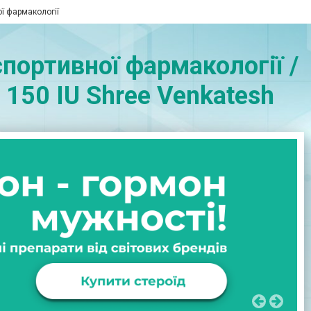
ої фармакології
портивної фармакології /
 150 IU Shree Venkatesh