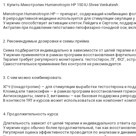
1. Купить Менотропин Humenotropin HP 150 IU Shree Venkatesh:
Menotropin Humenotropin HP — препарат, содержащий комбинацию фо
В репродуктивной медицине используется для стимуляции овуляции у
У мужчин способствует активации клеток Лейдига и Сертоли, подде
Актуален при подавлении гипоталамо-гипофизарно-гонадной оси, вкл
2. Рекомендуемые дозировки и схемы приёма:
Схема подбирается индивидуально в зависимости от целей терапии и
У мужчин применяется в рамках программ восстановления фертильно
Терапия требует регулярного мониторинга: тестостерон, ЛГ, ФСГ, эст
Самостоятельное применение без контроля не рекомендуется.
3. С чем можно комбинировать:
ХГЧ (гонадотропин) — для стимуляции выработки тестостерона и под
Кломид или тамоксифен — в рамках программ восстановления гормон
Антиоксиданты, омега-3, витамины — как базовая поддержка репроду
В контексте TRT и курсов может использоваться как компонент ком
4. Продолжительность курса:
Длительность зависит от целей терапии и индивидуального ответа ор
У мужчин курс обычно более продолжительный, так как восстановлен
Регулярная оценка эффективности проводится по анализам и динами