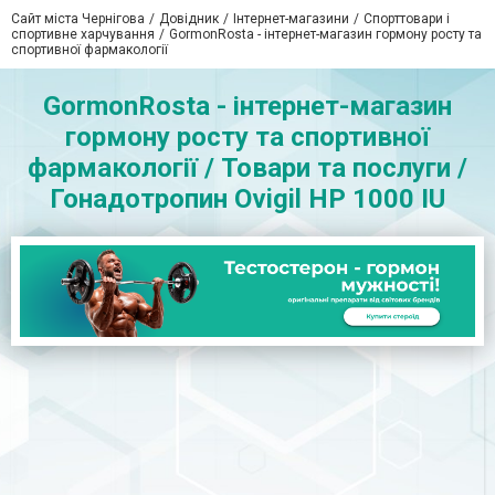
Сайт міста Чернігова
Довідник
Інтернет-магазини
Спорттовари і
спортивне харчування
GormonRosta - інтернет-магазин гормону росту та
спортивної фармакології
GormonRosta - інтернет-магазин
гормону росту та спортивної
фармакології / Товари та послуги /
Гонадотропин Ovigil HP 1000 IU