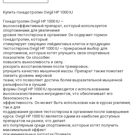
Купить гонадотропин Ovigil HP 1000 IU
Гонадотропин Ovigil HP 1000 IU —
высокоэффективный препарат, который используется
спортсменами для увеличения
уровня тестостерона в организме. Он содержит гормон
гонадотропин, который
стимулирует секрецию лейдинговых клеток и продукцию
тестостерона.Ovigil HP 1000 IU — прекрасный выбор для
спортсменов, которые хотят улучшить свои спортивные
показатели. Он способен: ·
повысить выносливость и силу; ·
ускорить восстановление после тренировок; ·
улучшить качество мышечной массы. Препарат также помогает
снизить уровень жировой
ткани, что позволяет достичь более выразительной мышечной
рельефности и лучшей
формы.Ovigil HP 1000 IU производится с использованием
высококачественных ингредиентов, что обеспечивает его
безопасность и
эффективность. Он может быть использован как в курсах усиления,
так и для
поддержания уровня тестостерона в организме после завершения
курса. Ovigil HP 1000 IU является одним из наиболее доступных
препаратов на рынке, что делает
его популярным среди спортсменов, которые хотят получить
максимальный эффект
при минимальных затратах.Правила