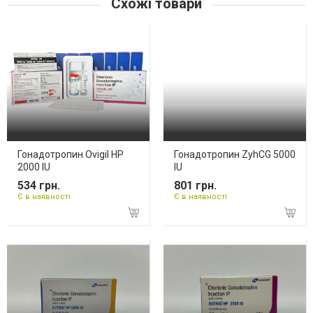
Схожі товари
Гонадотропин Ovigil HP
Гонадотропин ZyhCG 5000
2000 IU
IU
534 грн.
801 грн.
Є в наявності
Є в наявності